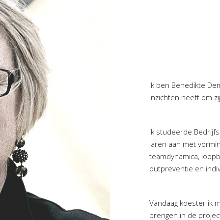
Ik ben Benedikte Dem
inzichten heeft om zij
Ik studeerde Bedrijf
jaren aan met vormin
teamdynamica, loopba
outpreventie en indi
Vandaag koester ik m
brengen in de projec