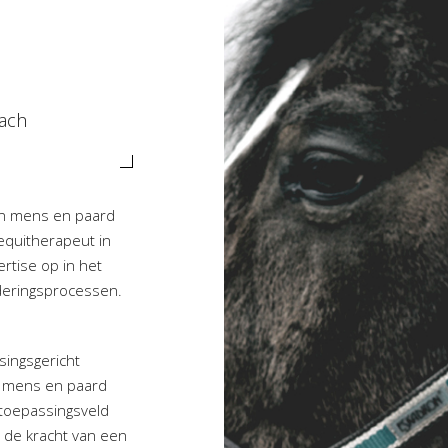
ach
en mens en paard
 equitherapeut in
rtise op in het
deringsprocessen.
singsgericht
n mens en paard
 toepassingsveld
 de kracht van een