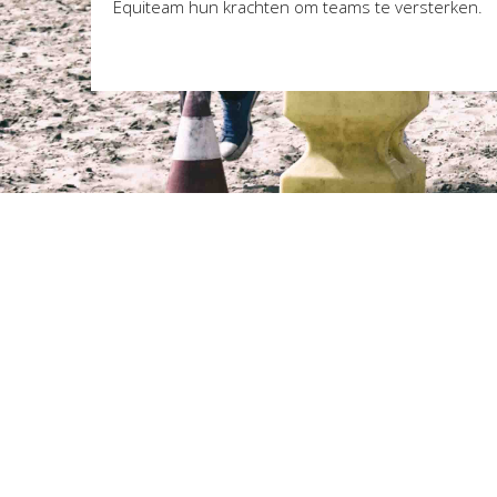
Equiteam hun krachten om teams te versterken.